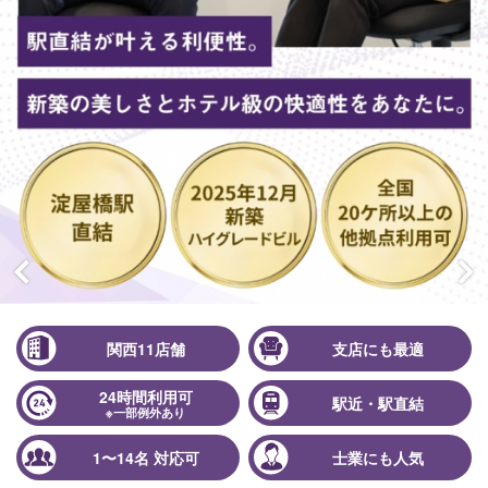
関西11店舗
支店にも最適
24時間利用可
駅近・駅直結
※一部例外あり
1〜14名 対応可
士業にも人気